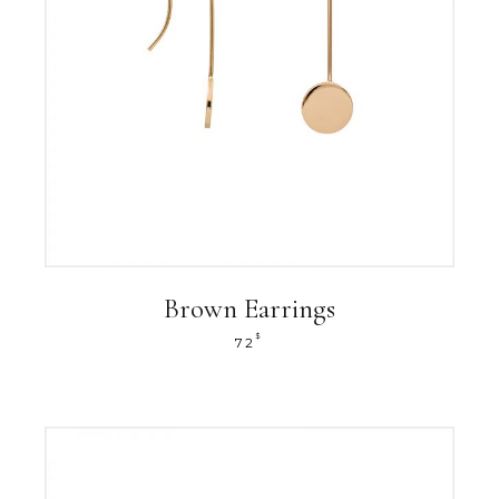
Brown Earrings
$
72