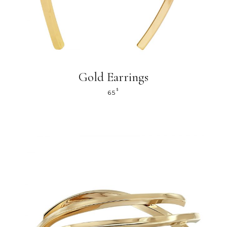
Gold Earrings
$
65