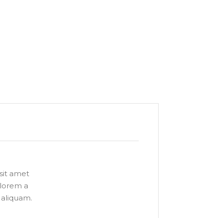
 sit amet
 lorem a
 aliquam.