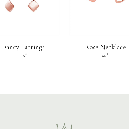
Fancy Earrings
Rose Necklace
$
$
65
65