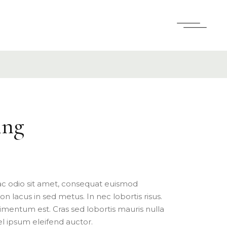
ing
 ac odio sit amet, consequat euismod
on lacus in sed metus. In nec lobortis risus.
entum est. Cras sed lobortis mauris nulla
vel ipsum eleifend auctor.